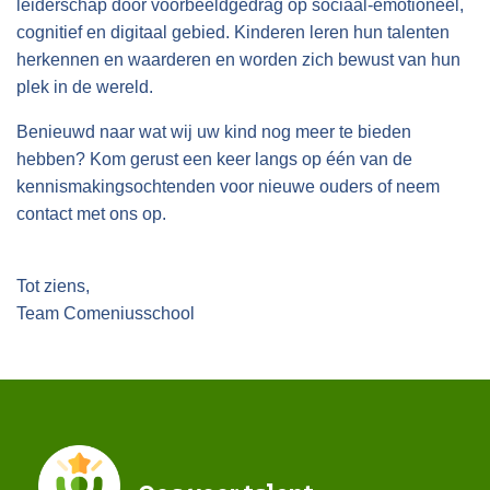
leiderschap door voorbeeldgedrag op sociaal-emotioneel,
cognitief en digitaal gebied. Kinderen leren hun talenten
herkennen en waarderen en worden zich bewust van hun
plek in de wereld.
Benieuwd naar wat wij uw kind nog meer te bieden
hebben? Kom gerust een keer langs op één van de
kennismakingsochtenden voor nieuwe ouders of neem
contact met ons op.
Tot ziens,
Team Comeniusschool