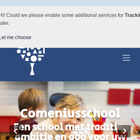
Hi! Could we please enable some additional services for
Track
later.
Let me choose
Comeniusschool
Een school met traditie,
ambitie en oog voor uw